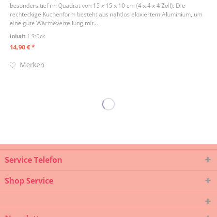
besonders tief im Quadrat von 15 x 15 x 10 cm (4 x 4 x 4 Zoll). Die
rechteckige Kuchenform besteht aus nahtlos eloxiertem Aluminium, um
eine gute Wärmeverteilung mit...
Inhalt
1 Stück
14,90 € *
Merken
Service Telefon
Shop Service