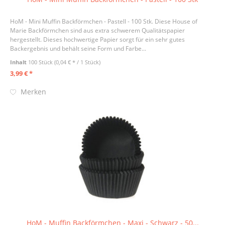
HoM - Mini Muffin Backförmchen - Pastell - 100 Stk. Diese House of
Marie Backförmchen sind aus extra schwerem Qualitätspapier
hergestellt. Dieses hochwertige Papier sorgt für ein sehr gutes
Backergebnis und behält seine Form und Farbe...
Inhalt
100 Stück
(0,04 € * / 1 Stück)
3,99 € *
Merken
HoM - Muffin Backförmchen - Maxi - Schwarz - 50...