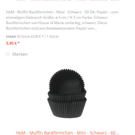
HoM - Muffin Backförmchen - Maxi - Schwarz - 50 Stk. Papier – zum
einmaligen Gebrauch Größe: ø 5 cm / H 3 cm Farbe: Schwarz
Backförmchen von House of Marie einfarbig, schwarz. Diese
Backförmchen sind aus fettabweisendem Papier von...
Inhalt
50 Stück
(0,08 € * / 1 Stück)
3,95 € *
Merken
HoM - Muffin Backförmchen - Mini - Schwarz - 60...