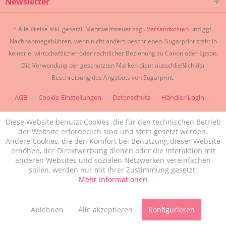
Newsletter
* Alle Preise inkl. gesetzl. Mehrwertsteuer zzgl.
Versandkosten
und ggf.
Nachnahmegebühren, wenn nicht anders beschrieben. Sugarprint steht in
keinerlei wirtschaftlicher oder rechtlicher Beziehung zu Canon oder Epson.
Die Verwendung der geschützten Marken dient ausschließlich der
Beschreibung des Angebots von Sugarprint.
AGB
Cookie-Einstellungen
Datenschutz
Händler-Login
Impressum
Kontakt zu uns
Diese Website benutzt Cookies, die für den technischen Betrieb
der Website erforderlich sind und stets gesetzt werden.
Versand und Zahlungsbedingungen
Widerrufsrecht
Andere Cookies, die den Komfort bei Benutzung dieser Website
Sugarprint.de
erhöhen, der Direktwerbung dienen oder die Interaktion mit
anderen Websites und sozialen Netzwerken vereinfachen
sollen, werden nur mit Ihrer Zustimmung gesetzt.
Mehr Informationen
Ablehnen
Alle akzeptieren
Konfigurieren