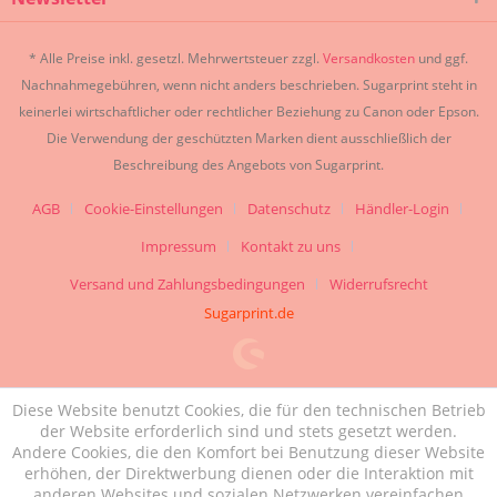
* Alle Preise inkl. gesetzl. Mehrwertsteuer zzgl.
Versandkosten
und ggf.
Nachnahmegebühren, wenn nicht anders beschrieben. Sugarprint steht in
keinerlei wirtschaftlicher oder rechtlicher Beziehung zu Canon oder Epson.
Die Verwendung der geschützten Marken dient ausschließlich der
Beschreibung des Angebots von Sugarprint.
AGB
Cookie-Einstellungen
Datenschutz
Händler-Login
Impressum
Kontakt zu uns
Versand und Zahlungsbedingungen
Widerrufsrecht
Sugarprint.de
Diese Website benutzt Cookies, die für den technischen Betrieb
der Website erforderlich sind und stets gesetzt werden.
Andere Cookies, die den Komfort bei Benutzung dieser Website
erhöhen, der Direktwerbung dienen oder die Interaktion mit
anderen Websites und sozialen Netzwerken vereinfachen