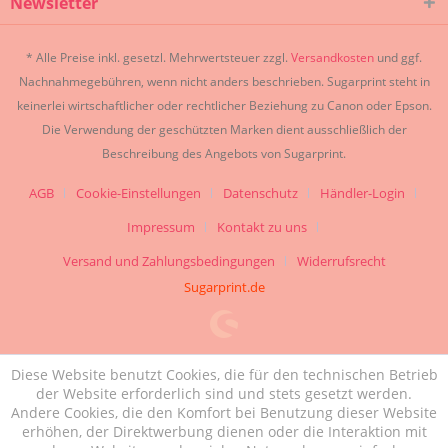
Newsletter
* Alle Preise inkl. gesetzl. Mehrwertsteuer zzgl.
Versandkosten
und ggf.
Nachnahmegebühren, wenn nicht anders beschrieben. Sugarprint steht in
keinerlei wirtschaftlicher oder rechtlicher Beziehung zu Canon oder Epson.
Die Verwendung der geschützten Marken dient ausschließlich der
Beschreibung des Angebots von Sugarprint.
AGB
Cookie-Einstellungen
Datenschutz
Händler-Login
Impressum
Kontakt zu uns
Versand und Zahlungsbedingungen
Widerrufsrecht
Sugarprint.de
Diese Website benutzt Cookies, die für den technischen Betrieb
der Website erforderlich sind und stets gesetzt werden.
Andere Cookies, die den Komfort bei Benutzung dieser Website
erhöhen, der Direktwerbung dienen oder die Interaktion mit