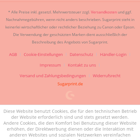
* Alle Preise inkl. gesetzl. Mehrwertsteuer zzgl.
Versandkosten
und ggf.
Nachnahmegebühren, wenn nicht anders beschrieben. Sugarprint steht in
keinerlei wirtschaftlicher oder rechtlicher Beziehung zu Canon oder Epson.
Die Verwendung der geschützten Marken dient ausschließlich der
Beschreibung des Angebots von Sugarprint.
AGB
Cookie-Einstellungen
Datenschutz
Händler-Login
Impressum
Kontakt zu uns
Versand und Zahlungsbedingungen
Widerrufsrecht
Sugarprint.de
Diese Website benutzt Cookies, die für den technischen Betrieb
der Website erforderlich sind und stets gesetzt werden.
Andere Cookies, die den Komfort bei Benutzung dieser Website
erhöhen, der Direktwerbung dienen oder die Interaktion mit
anderen Websites und sozialen Netzwerken vereinfachen