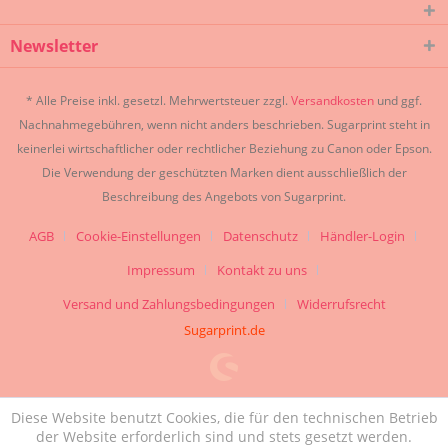
Newsletter
* Alle Preise inkl. gesetzl. Mehrwertsteuer zzgl.
Versandkosten
und ggf.
Nachnahmegebühren, wenn nicht anders beschrieben. Sugarprint steht in
keinerlei wirtschaftlicher oder rechtlicher Beziehung zu Canon oder Epson.
Die Verwendung der geschützten Marken dient ausschließlich der
Beschreibung des Angebots von Sugarprint.
AGB
Cookie-Einstellungen
Datenschutz
Händler-Login
Impressum
Kontakt zu uns
Versand und Zahlungsbedingungen
Widerrufsrecht
Sugarprint.de
Diese Website benutzt Cookies, die für den technischen Betrieb
der Website erforderlich sind und stets gesetzt werden.