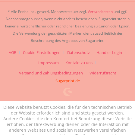
* Alle Preise inkl. gesetzl. Mehrwertsteuer zzgl.
Versandkosten
und ggf.
Nachnahmegebühren, wenn nicht anders beschrieben. Sugarprint steht in
keinerlei wirtschaftlicher oder rechtlicher Beziehung zu Canon oder Epson.
Die Verwendung der geschützten Marken dient ausschließlich der
Beschreibung des Angebots von Sugarprint.
AGB
Cookie-Einstellungen
Datenschutz
Händler-Login
Impressum
Kontakt zu uns
Versand und Zahlungsbedingungen
Widerrufsrecht
Sugarprint.de
Diese Website benutzt Cookies, die für den technischen Betrieb
der Website erforderlich sind und stets gesetzt werden.
Andere Cookies, die den Komfort bei Benutzung dieser Website
erhöhen, der Direktwerbung dienen oder die Interaktion mit
anderen Websites und sozialen Netzwerken vereinfachen