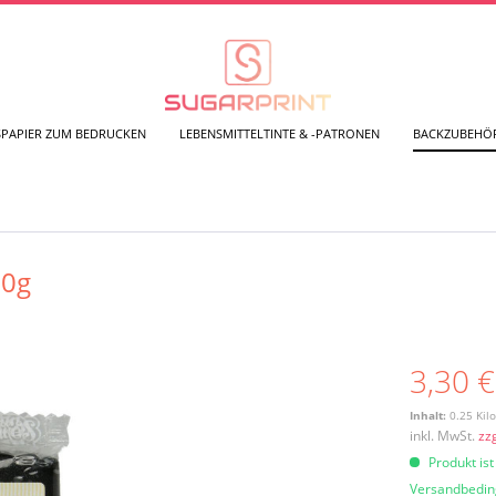
SPAPIER ZUM BEDRUCKEN
LEBENSMITTELTINTE & -PATRONEN
BACKZUBEHÖ
50g
3,30 €
Inhalt:
0.25 Kil
inkl. MwSt.
zz
Produkt ist
Versandbedi