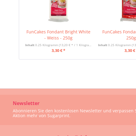
FunCakes Fondant Bright White
FunCakes Fondan
- Weiss - 250g
250
Inhalt
0.25 Kilogramm
(13,20 € * / 1 Kilogramm)
Inhalt
0.25 Kilogramm
(13
3,30 € *
3,30 €
Newsletter
Abonnieren Sie den kostenlosen Newsletter und verpassen S
Aktion mehr von Sugarprint.