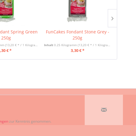
dant Spring Green
FunCakes Fondant Stone Grey -
FunCa
- 250g
250g
ramm
(13,20 € * / 1 Kilogramm)
Inhalt
0.25 Kilogramm
(13,20 € * / 1 Kilogramm)
Inhalt
0.25 
,30 € *
3,30 € *
ungen
zur Kenntnis genommen.