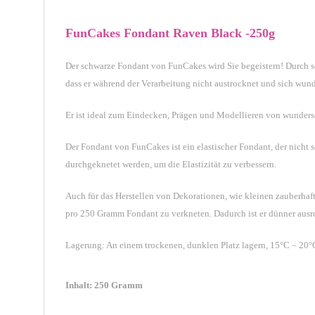
FunCakes Fondant Raven Black -250g
Der schwarze Fondant von FunCakes wird Sie begeistern! Durch sei
dass er während der Verarbeitung nicht austrocknet und sich wund
E
r
ist ideal zum Eindecken, Prägen und Modellieren von wunders
Der Fondant von FunCakes
ist ein elastischer Fondant, der nicht
durchgeknetet werden, um die Elastizität zu verbessern.
Auch für das Herstellen von Dekorationen, wie kleinen zauberhaf
pro 250 Gramm Fondant zu verkneten. Dadurch ist er dünner ausrol
Lagerung: An einem trockenen, dunklen Platz lagern, 15°C – 20°
Inhalt: 250 Gramm