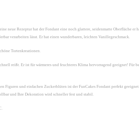
ne neue Rezeptur hat der Fondant eine noch glattere, seidenmatte Oberfläche er hat
erbar verarbeiten lässt. Er hat einen wunderbaren, leichten Vanillegeschmack.
chöne Tortenkreationen.
 schnell reißt. Er ist für wärmeres und feuchteres Klima hervorragend geeignet!
Für b
ten Figuren und einfachen Zuckerblüten ist der FunCakes Fondant perfekt geeignet
lbar und Ihre Dekoration wird schneller fest und stabil.
C.