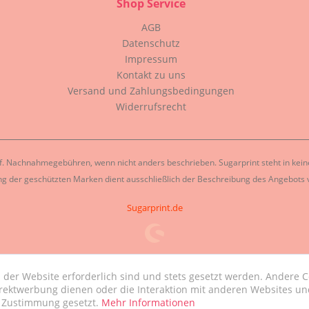
Shop Service
AGB
Datenschutz
Impressum
Kontakt zu uns
Versand und Zahlungsbedingungen
Widerrufsrecht
. Nachnahmegebühren, wenn nicht anders beschrieben. Sugarprint steht in keiner
g der geschützten Marken dient ausschließlich der Beschreibung des Angebots v
Sugarprint.de
 der Website erforderlich sind und stets gesetzt werden. Andere C
irektwerbung dienen oder die Interaktion mit anderen Websites un
r Zustimmung gesetzt.
Mehr Informationen