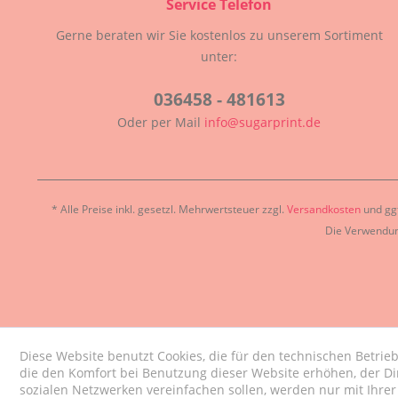
Service Telefon
Gerne beraten wir Sie kostenlos zu unserem Sortiment
unter:
036458 - 481613
Oder per Mail
info@sugarprint.de
* Alle Preise inkl. gesetzl. Mehrwertsteuer zzgl.
Versandkosten
und ggf
Die Verwendun
Diese Website benutzt Cookies, die für den technischen Betrieb
die den Komfort bei Benutzung dieser Website erhöhen, der D
sozialen Netzwerken vereinfachen sollen, werden nur mit Ihre