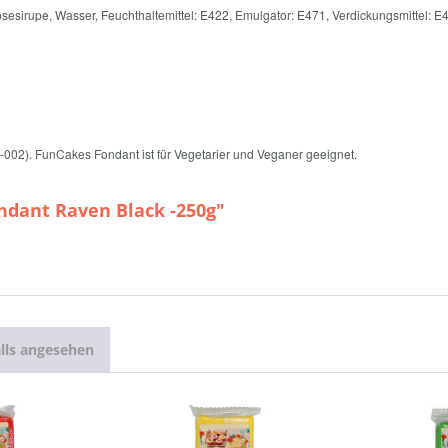
osesirupe, Wasser, Feuchthaltemittel: E422, Emulgator: E471, Verdickungsmittel: E
090-002). FunCakes Fondant ist für Vegetarier und Veganer geeignet.
ndant Raven Black -250g"
lls angesehen