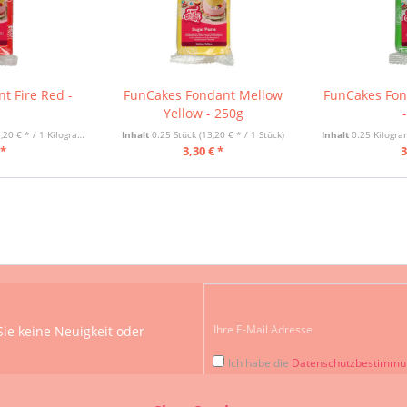
t Fire Red -
FunCakes Fondant Mellow
FunCakes Fon
g
Yellow - 250g
,20 € * / 1 Kilogramm)
Inhalt
0.25 Stück
(13,20 € * / 1 Stück)
Inhalt
0.25 Kilog
 *
3,30 € *
3
ie keine Neuigkeit oder
Ich habe die
Datenschutzbestimm