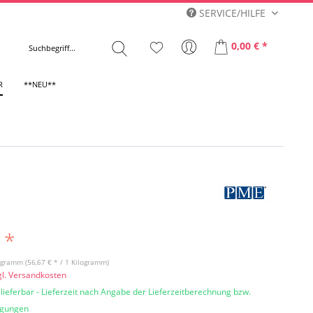
SERVICE/HILFE
0,00 € *
R
**NEU**
 *
ogramm (56,67 € * / 1 Kilogramm)
gl. Versandkosten
 lieferbar - Lieferzeit nach Angabe der Lieferzeitberechnung bzw.
ngungen