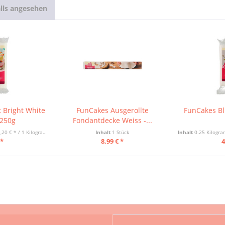
lls angesehen
 Bright White
FunCakes Ausgerollte
FunCakes Bl
 250g
Fondantdecke Weiss -...
,20 € * / 1 Kilogramm)
Inhalt
1 Stück
Inhalt
0.25 Kilog
 *
8,99 € *
4