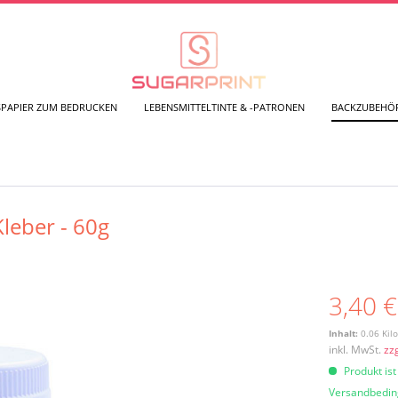
SPAPIER ZUM BEDRUCKEN
LEBENSMITTELTINTE & -PATRONEN
BACKZUBEHÖ
Kleber - 60g
3,40 €
Inhalt:
0.06 Kil
inkl. MwSt.
zz
Produkt ist
Versandbedi