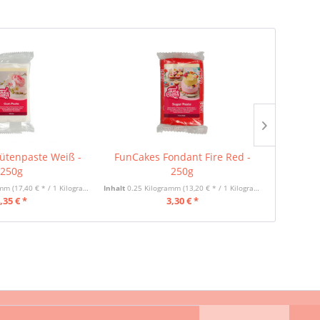
ütenpaste Weiß -
FunCakes Fondant Fire Red -
FunCakes
250g
250g
ramm
(17,40 € * / 1 Kilogramm)
Inhalt
0.25 Kilogramm
(13,20 € * / 1 Kilogramm)
,35 € *
3,30 € *