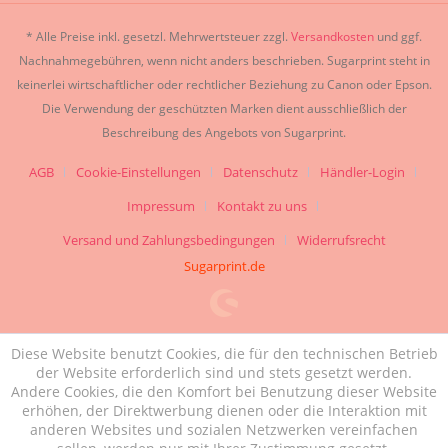
* Alle Preise inkl. gesetzl. Mehrwertsteuer zzgl.
Versandkosten
und ggf.
Nachnahmegebühren, wenn nicht anders beschrieben. Sugarprint steht in
keinerlei wirtschaftlicher oder rechtlicher Beziehung zu Canon oder Epson.
Die Verwendung der geschützten Marken dient ausschließlich der
Beschreibung des Angebots von Sugarprint.
AGB
Cookie-Einstellungen
Datenschutz
Händler-Login
Impressum
Kontakt zu uns
Versand und Zahlungsbedingungen
Widerrufsrecht
Sugarprint.de
Diese Website benutzt Cookies, die für den technischen Betrieb
der Website erforderlich sind und stets gesetzt werden.
Andere Cookies, die den Komfort bei Benutzung dieser Website
erhöhen, der Direktwerbung dienen oder die Interaktion mit
anderen Websites und sozialen Netzwerken vereinfachen