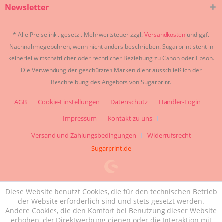
Newsletter
* Alle Preise inkl. gesetzl. Mehrwertsteuer zzgl.
Versandkosten
und ggf.
Nachnahmegebühren, wenn nicht anders beschrieben. Sugarprint steht in
keinerlei wirtschaftlicher oder rechtlicher Beziehung zu Canon oder Epson.
Die Verwendung der geschützten Marken dient ausschließlich der
Beschreibung des Angebots von Sugarprint.
AGB
Cookie-Einstellungen
Datenschutz
Händler-Login
Impressum
Kontakt zu uns
Versand und Zahlungsbedingungen
Widerrufsrecht
Sugarprint.de
Diese Website benutzt Cookies, die für den technischen Betrieb
der Website erforderlich sind und stets gesetzt werden.
Andere Cookies, die den Komfort bei Benutzung dieser Website
erhöhen, der Direktwerbung dienen oder die Interaktion mit