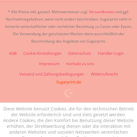
* Alle Preise inkl. gesetzl. Mehrwertsteuer zzgl.
Versandkosten
und ggf.
Nachnahmegebühren, wenn nicht anders beschrieben. Sugarprint steht in
keinerlei wirtschaftlicher oder rechtlicher Beziehung zu Canon oder Epson.
Die Verwendung der geschützten Marken dient ausschließlich der
Beschreibung des Angebots von Sugarprint.
AGB
Cookie-Einstellungen
Datenschutz
Händler-Login
Impressum
Kontakt zu uns
Versand und Zahlungsbedingungen
Widerrufsrecht
Sugarprint.de
Diese Website benutzt Cookies, die für den technischen Betrieb
der Website erforderlich sind und stets gesetzt werden.
Andere Cookies, die den Komfort bei Benutzung dieser Website
erhöhen, der Direktwerbung dienen oder die Interaktion mit
anderen Websites und sozialen Netzwerken vereinfachen