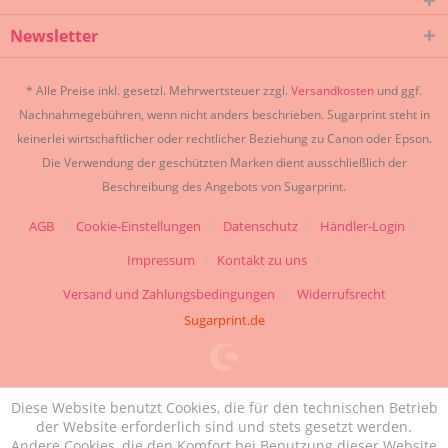
Newsletter
* Alle Preise inkl. gesetzl. Mehrwertsteuer zzgl.
Versandkosten
und ggf.
Nachnahmegebühren, wenn nicht anders beschrieben. Sugarprint steht in
keinerlei wirtschaftlicher oder rechtlicher Beziehung zu Canon oder Epson.
Die Verwendung der geschützten Marken dient ausschließlich der
Beschreibung des Angebots von Sugarprint.
AGB
Cookie-Einstellungen
Datenschutz
Händler-Login
Impressum
Kontakt zu uns
Versand und Zahlungsbedingungen
Widerrufsrecht
Sugarprint.de
Diese Website benutzt Cookies, die für den technischen Betrieb
der Website erforderlich sind und stets gesetzt werden.
Andere Cookies, die den Komfort bei Benutzung dieser Website