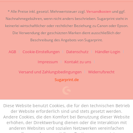
* Alle Preise inkl. gesetzl. Mehrwertsteuer zzgl.
Versandkosten
und ggf.
Nachnahmegebühren, wenn nicht anders beschrieben. Sugarprint steht in
keinerlei wirtschaftlicher oder rechtlicher Beziehung zu Canon oder Epson.
Die Verwendung der geschützten Marken dient ausschließlich der
Beschreibung des Angebots von Sugarprint.
AGB
Cookie-Einstellungen
Datenschutz
Händler-Login
Impressum
Kontakt zu uns
Versand und Zahlungsbedingungen
Widerrufsrecht
Sugarprint.de
Diese Website benutzt Cookies, die für den technischen Betrieb
der Website erforderlich sind und stets gesetzt werden.
Andere Cookies, die den Komfort bei Benutzung dieser Website
erhöhen, der Direktwerbung dienen oder die Interaktion mit
anderen Websites und sozialen Netzwerken vereinfachen