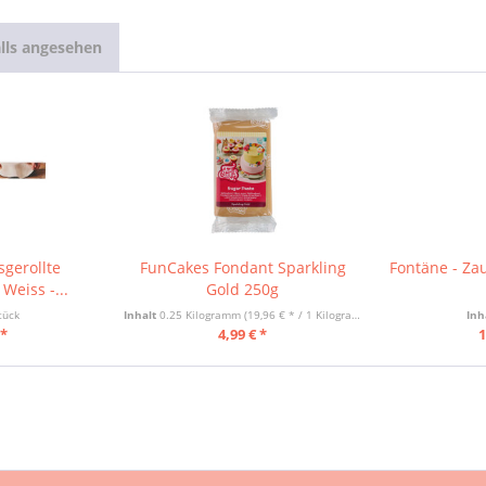
lls angesehen
gerollte
FunCakes Fondant Sparkling
Fontäne - Zau
Weiss -...
Gold 250g
tück
Inhalt
0.25 Kilogramm
(19,96 € * / 1 Kilogramm)
Inh
 *
4,99 € *
1