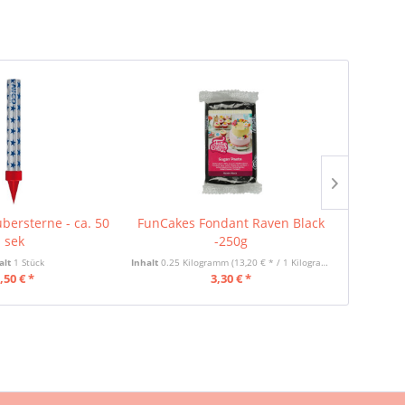
TIPP!
bersterne - ca. 50
FunCakes Fondant Raven Black
FunCakes
sek
-250g
alt
1 Stück
Inhalt
0.25 Kilogramm
(13,20 € * / 1 Kilogramm)
Inhalt
0.25 
,50 € *
3,30 € *