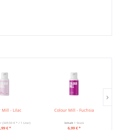
 Mill - Lilac
Colour Mill - Fuchsia
C
er
(349,50 € * / 1 Liter)
Inhalt
1 Stück
Inhalt
0
,99 € *
6,99 € *