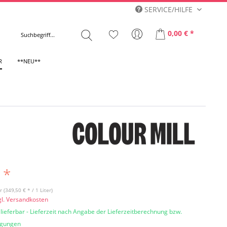
SERVICE/HILFE
0,00 € *
R
**NEU**
 *
r (349,50 € * / 1 Liter)
gl. Versandkosten
 lieferbar - Lieferzeit nach Angabe der Lieferzeitberechnung bzw.
ngungen