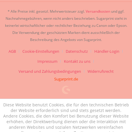
* Alle Preise inkl. gesetzl. Mehrwertsteuer zzgl.
Versandkosten
und ggf.
Nachnahmegebühren, wenn nicht anders beschrieben. Sugarprint steht in
keinerlei wirtschaftlicher oder rechtlicher Beziehung zu Canon oder Epson.
Die Verwendung der geschützten Marken dient ausschließlich der
Beschreibung des Angebots von Sugarprint.
AGB
Cookie-Einstellungen
Datenschutz
Händler-Login
Impressum
Kontakt zu uns
Versand und Zahlungsbedingungen
Widerrufsrecht
Sugarprint.de
Diese Website benutzt Cookies, die für den technischen Betrieb
der Website erforderlich sind und stets gesetzt werden.
Andere Cookies, die den Komfort bei Benutzung dieser Website
erhöhen, der Direktwerbung dienen oder die Interaktion mit
anderen Websites und sozialen Netzwerken vereinfachen