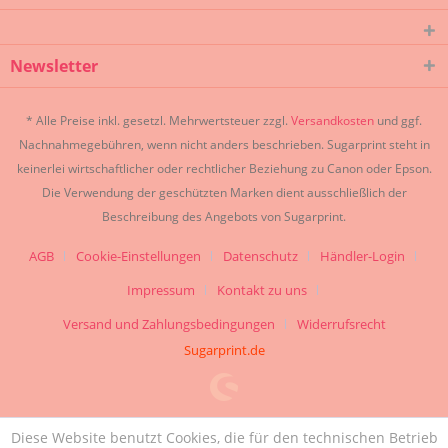
Newsletter
* Alle Preise inkl. gesetzl. Mehrwertsteuer zzgl.
Versandkosten
und ggf.
Nachnahmegebühren, wenn nicht anders beschrieben. Sugarprint steht in
keinerlei wirtschaftlicher oder rechtlicher Beziehung zu Canon oder Epson.
Die Verwendung der geschützten Marken dient ausschließlich der
Beschreibung des Angebots von Sugarprint.
AGB
Cookie-Einstellungen
Datenschutz
Händler-Login
Impressum
Kontakt zu uns
Versand und Zahlungsbedingungen
Widerrufsrecht
Sugarprint.de
Diese Website benutzt Cookies, die für den technischen Betrieb