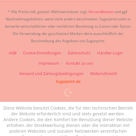
* Alle Preise inkl. gesetzl. Mehrwertsteuer zzgl.
Versandkosten
und ggf.
Nachnahmegebühren, wenn nicht anders beschrieben. Sugarprint steht in
keinerlei wirtschaftlicher oder rechtlicher Beziehung zu Canon oder Epson.
Die Verwendung der geschützten Marken dient ausschließlich der
Beschreibung des Angebots von Sugarprint.
AGB
Cookie-Einstellungen
Datenschutz
Händler-Login
Impressum
Kontakt zu uns
Versand und Zahlungsbedingungen
Widerrufsrecht
Sugarprint.de
Diese Website benutzt Cookies, die für den technischen Betrieb
der Website erforderlich sind und stets gesetzt werden.
Andere Cookies, die den Komfort bei Benutzung dieser Website
erhöhen, der Direktwerbung dienen oder die Interaktion mit
anderen Websites und sozialen Netzwerken vereinfachen