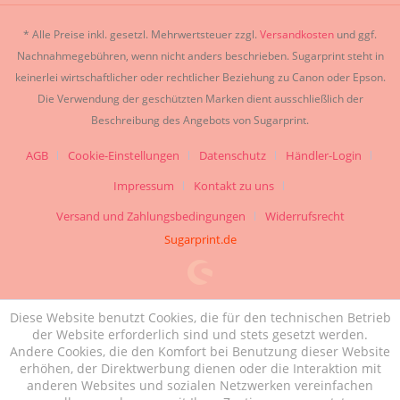
* Alle Preise inkl. gesetzl. Mehrwertsteuer zzgl.
Versandkosten
und ggf.
Nachnahmegebühren, wenn nicht anders beschrieben. Sugarprint steht in
keinerlei wirtschaftlicher oder rechtlicher Beziehung zu Canon oder Epson.
Die Verwendung der geschützten Marken dient ausschließlich der
Beschreibung des Angebots von Sugarprint.
AGB
Cookie-Einstellungen
Datenschutz
Händler-Login
Impressum
Kontakt zu uns
Versand und Zahlungsbedingungen
Widerrufsrecht
Sugarprint.de
Diese Website benutzt Cookies, die für den technischen Betrieb
der Website erforderlich sind und stets gesetzt werden.
Andere Cookies, die den Komfort bei Benutzung dieser Website
erhöhen, der Direktwerbung dienen oder die Interaktion mit
anderen Websites und sozialen Netzwerken vereinfachen