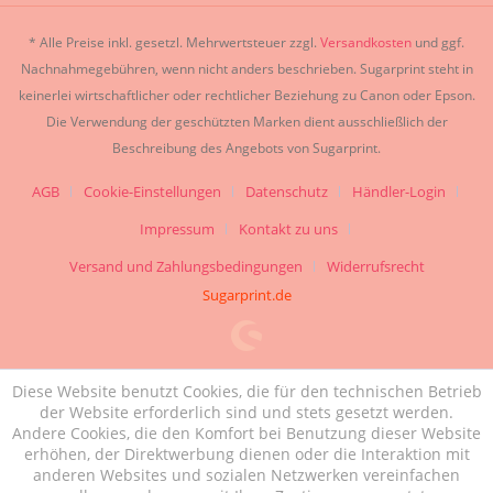
* Alle Preise inkl. gesetzl. Mehrwertsteuer zzgl.
Versandkosten
und ggf.
Nachnahmegebühren, wenn nicht anders beschrieben. Sugarprint steht in
keinerlei wirtschaftlicher oder rechtlicher Beziehung zu Canon oder Epson.
Die Verwendung der geschützten Marken dient ausschließlich der
Beschreibung des Angebots von Sugarprint.
AGB
Cookie-Einstellungen
Datenschutz
Händler-Login
Impressum
Kontakt zu uns
Versand und Zahlungsbedingungen
Widerrufsrecht
Sugarprint.de
Diese Website benutzt Cookies, die für den technischen Betrieb
der Website erforderlich sind und stets gesetzt werden.
Andere Cookies, die den Komfort bei Benutzung dieser Website
erhöhen, der Direktwerbung dienen oder die Interaktion mit
anderen Websites und sozialen Netzwerken vereinfachen