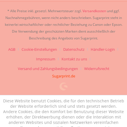
* Alle Preise inkl. gesetzl. Mehrwertsteuer zzgl.
Versandkosten
und ggf.
Nachnahmegebühren, wenn nicht anders beschrieben. Sugarprint steht in
keinerlei wirtschaftlicher oder rechtlicher Beziehung zu Canon oder Epson.
Die Verwendung der geschützten Marken dient ausschließlich der
Beschreibung des Angebots von Sugarprint.
AGB
Cookie-Einstellungen
Datenschutz
Händler-Login
Impressum
Kontakt zu uns
Versand und Zahlungsbedingungen
Widerrufsrecht
Sugarprint.de
Diese Website benutzt Cookies, die für den technischen Betrieb
der Website erforderlich sind und stets gesetzt werden.
Andere Cookies, die den Komfort bei Benutzung dieser Website
erhöhen, der Direktwerbung dienen oder die Interaktion mit
anderen Websites und sozialen Netzwerken vereinfachen