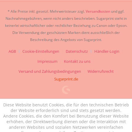
* Alle Preise inkl. gesetzl. Mehrwertsteuer zzgl.
Versandkosten
und ggf.
Nachnahmegebühren, wenn nicht anders beschrieben. Sugarprint steht in
keinerlei wirtschaftlicher oder rechtlicher Beziehung zu Canon oder Epson.
Die Verwendung der geschützten Marken dient ausschließlich der
Beschreibung des Angebots von Sugarprint.
AGB
Cookie-Einstellungen
Datenschutz
Händler-Login
Impressum
Kontakt zu uns
Versand und Zahlungsbedingungen
Widerrufsrecht
Sugarprint.de
Diese Website benutzt Cookies, die für den technischen Betrieb
der Website erforderlich sind und stets gesetzt werden.
Andere Cookies, die den Komfort bei Benutzung dieser Website
erhöhen, der Direktwerbung dienen oder die Interaktion mit
anderen Websites und sozialen Netzwerken vereinfachen