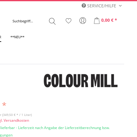
SERVICE/HILFE
0,00 € *
R
**NEU**
 *
r (349,50 € * / 1 Liter)
gl. Versandkosten
 lieferbar - Lieferzeit nach Angabe der Lieferzeitberechnung bzw.
ngungen