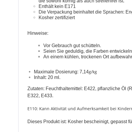
die sowohl körnig als auch streifenfrei ist.
Enthält kein E171
Die Verpackung beinhaltet die Sprachen: En
Kosher zertifiziert
Hinweise:
Vor Gebrauch gut schütteln.
Seien Sie geduldig, die Farben entwickeln 
An einem kühlen, trockenen Ort aufbewahr
g/kg
Maximale Dosierung: 7,14
Inhalt: 20 ml.
Zutaten: Feuchthaltemittel: E422, pflanzliche Öl (
E322, E433.
E110: Kann Aktivität und Aufmerksamkeit bei Kinder
Dieses Produkt ist: Kosher bescheinigt, gepasst fü