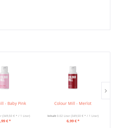
ll - Baby Pink
Colour Mill - Merlot
Col
er
(349,50 € * / 1 Liter)
Inhalt
0.02 Liter
(349,50 € * / 1 Liter)
Inhalt
0
,99 € *
6,99 € *