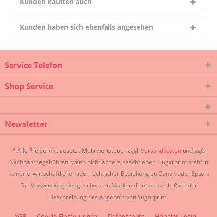
Kunden kauften auch
Kunden haben sich ebenfalls angesehen
Service Telefon
Shop Service
Newsletter
* Alle Preise inkl. gesetzl. Mehrwertsteuer zzgl.
Versandkosten
und ggf.
Nachnahmegebühren, wenn nicht anders beschrieben. Sugarprint steht in
keinerlei wirtschaftlicher oder rechtlicher Beziehung zu Canon oder Epson.
Die Verwendung der geschützten Marken dient ausschließlich der
Beschreibung des Angebots von Sugarprint.
AGB
Cookie-Einstellungen
Datenschutz
Händler-Login