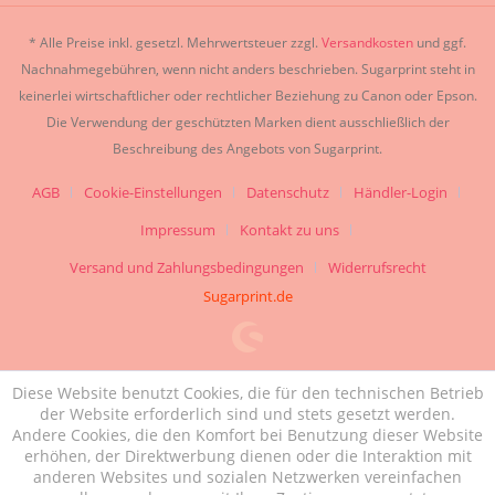
* Alle Preise inkl. gesetzl. Mehrwertsteuer zzgl.
Versandkosten
und ggf.
Nachnahmegebühren, wenn nicht anders beschrieben. Sugarprint steht in
keinerlei wirtschaftlicher oder rechtlicher Beziehung zu Canon oder Epson.
Die Verwendung der geschützten Marken dient ausschließlich der
Beschreibung des Angebots von Sugarprint.
AGB
Cookie-Einstellungen
Datenschutz
Händler-Login
Impressum
Kontakt zu uns
Versand und Zahlungsbedingungen
Widerrufsrecht
Sugarprint.de
Diese Website benutzt Cookies, die für den technischen Betrieb
der Website erforderlich sind und stets gesetzt werden.
Andere Cookies, die den Komfort bei Benutzung dieser Website
erhöhen, der Direktwerbung dienen oder die Interaktion mit
anderen Websites und sozialen Netzwerken vereinfachen