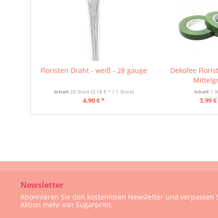
Floristen Draht - weiß - 28 gauge
Dekofee Floris
Mittelg
Inhalt
28 Stück
(0,18 € * / 1 Stück)
Inhalt
1 S
4,90 € *
3,99 €
Newsletter
Abonnieren Sie den kostenlosen Newsletter und verpassen S
Aktion mehr von Sugarprint.