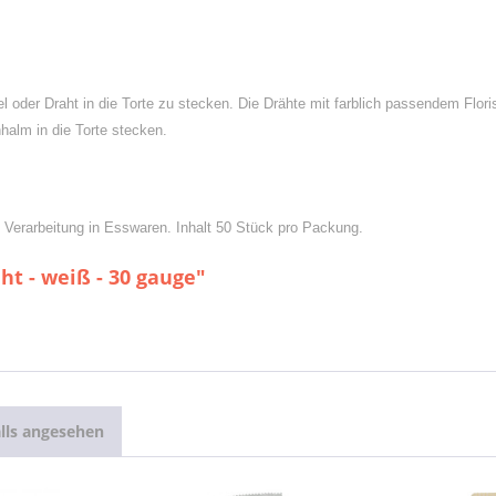
iel oder Draht in die Torte zu stecken. Die Drähte mit farblich passendem F
halm in die Torte stecken.
e Verarbeitung in Esswaren. Inhalt 50 Stück pro Packung.
ht - weiß - 30 gauge"
lls angesehen