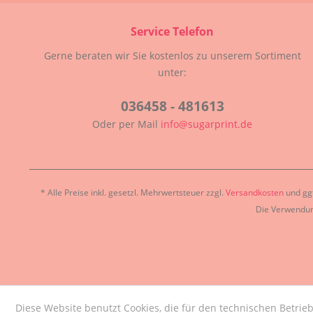
Service Telefon
Gerne beraten wir Sie kostenlos zu unserem Sortiment
unter:
036458 - 481613
Oder per Mail
info@sugarprint.de
* Alle Preise inkl. gesetzl. Mehrwertsteuer zzgl.
Versandkosten
und ggf
Die Verwendun
Diese Website benutzt Cookies, die für den technischen Betrieb