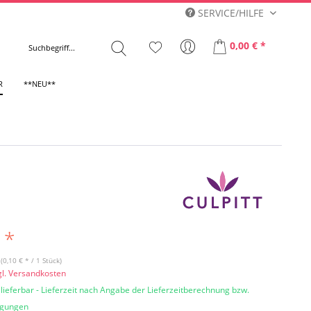
SERVICE/HILFE
0,00 € *
R
**NEU**
 *
(0,10 € * / 1 Stück)
gl. Versandkosten
 lieferbar - Lieferzeit nach Angabe der Lieferzeitberechnung bzw.
ngungen