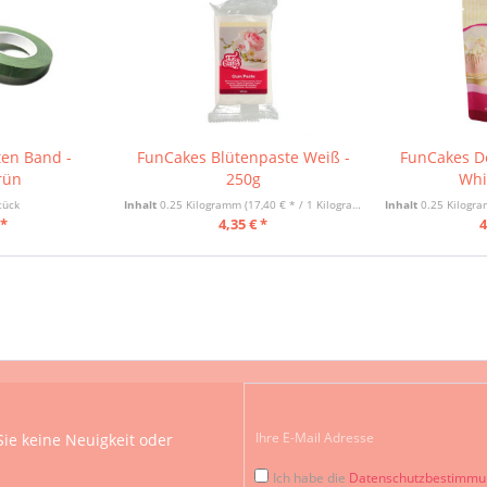
ten Band -
FunCakes Blütenpaste Weiß -
FunCakes D
rün
250g
Whi
tück
Inhalt
0.25 Kilogramm
(17,40 € * / 1 Kilogramm)
Inhalt
0.25 Kilog
 *
4,35 € *
4
ie keine Neuigkeit oder
Ich habe die
Datenschutzbestimm