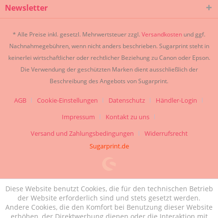
Newsletter
* Alle Preise inkl. gesetzl. Mehrwertsteuer zzgl.
Versandkosten
und ggf.
Nachnahmegebühren, wenn nicht anders beschrieben. Sugarprint steht in
keinerlei wirtschaftlicher oder rechtlicher Beziehung zu Canon oder Epson.
Die Verwendung der geschützten Marken dient ausschließlich der
Beschreibung des Angebots von Sugarprint.
AGB
Cookie-Einstellungen
Datenschutz
Händler-Login
Impressum
Kontakt zu uns
Versand und Zahlungsbedingungen
Widerrufsrecht
Sugarprint.de
Diese Website benutzt Cookies, die für den technischen Betrieb
der Website erforderlich sind und stets gesetzt werden.
Andere Cookies, die den Komfort bei Benutzung dieser Website
erhöhen, der Direktwerbung dienen oder die Interaktion mit