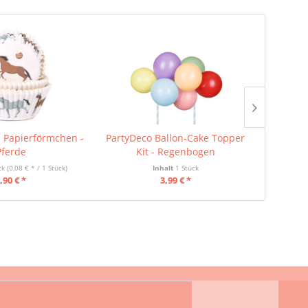
- Papierförmchen -
PartyDeco Ballon-Cake Topper
PartyDe
Pferde
Kit - Regenbogen
ck
(0,08 € * / 1 Stück)
Inhalt
1 Stück
,90 € *
3,99 € *