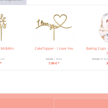
- Mr&Mrs
CakeTopper - I Love You
Baking Cups 
tück
Inhalt
1 Stück
Inhalt
50 Stü
 *
7,99 € *
3