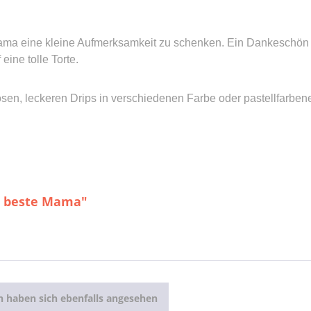
 Mama eine kleine Aufmerksamkeit zu schenken. Ein Dankeschö
ine tolle Torte.
 leckeren Drips in verschiedenen Farbe oder pastellfarbene S
- beste Mama"
 haben sich ebenfalls angesehen