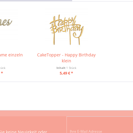
ame einzeln
CakeTopper - Happy Birthday
klein
tück
Inhalt
1 Stück
 *
5,49 € *
ie keine Neuigkeit oder