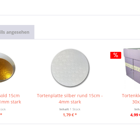
lls angesehen
Gold 15cm
Tortenplatte silber rund 15cm -
Tortenkl
1mm stark
4mm stark
30x
tück
Inhalt
1 Stück
Inh
 *
1,79 € *
4,99 