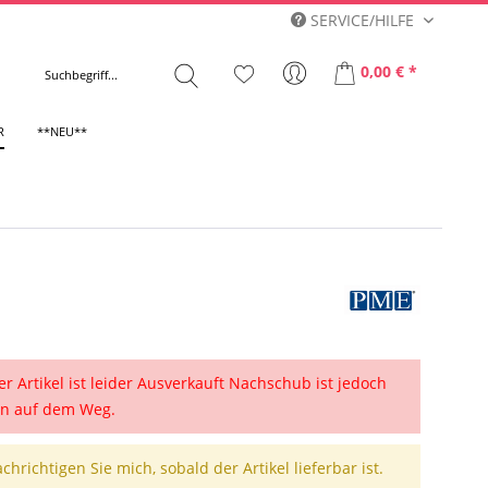
SERVICE/HILFE
0,00 € *
R
**NEU**
er Artikel ist leider Ausverkauft Nachschub ist jedoch
n auf dem Weg.
chrichtigen Sie mich, sobald der Artikel lieferbar ist.