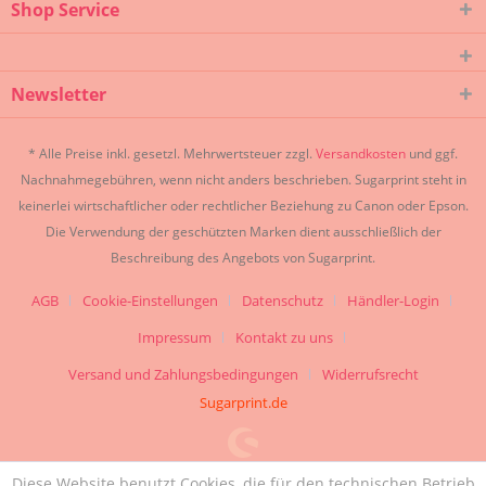
Shop Service
Newsletter
* Alle Preise inkl. gesetzl. Mehrwertsteuer zzgl.
Versandkosten
und ggf.
Nachnahmegebühren, wenn nicht anders beschrieben. Sugarprint steht in
keinerlei wirtschaftlicher oder rechtlicher Beziehung zu Canon oder Epson.
Die Verwendung der geschützten Marken dient ausschließlich der
Beschreibung des Angebots von Sugarprint.
AGB
Cookie-Einstellungen
Datenschutz
Händler-Login
Impressum
Kontakt zu uns
Versand und Zahlungsbedingungen
Widerrufsrecht
Sugarprint.de
Diese Website benutzt Cookies, die für den technischen Betrieb