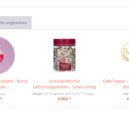
lls angesehen
nplatte - Rund
Streusel-Mix für
CakeTopper -
tel...
Geburtstagstorten - Silver Lining
mi
tück
Inhalt
0.07 Kilogramm
(85,57 € * / 1 Kilogramm)
Inh
 *
5,99 € *
1