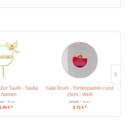
 Zur Taufe - Taube
Cake Drum - Tortenplatten rund
FunCakes
t Namen
25cm - Weiß
alt
1 Stück
Inhalt
1 Stück
Inhalt
0.25 
5,99 € *
4,15 € *