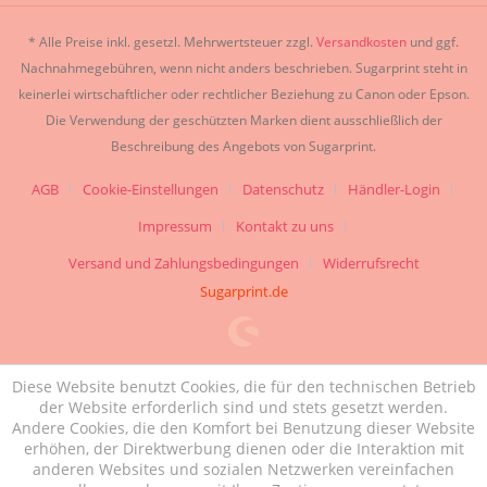
* Alle Preise inkl. gesetzl. Mehrwertsteuer zzgl.
Versandkosten
und ggf.
Nachnahmegebühren, wenn nicht anders beschrieben. Sugarprint steht in
keinerlei wirtschaftlicher oder rechtlicher Beziehung zu Canon oder Epson.
Die Verwendung der geschützten Marken dient ausschließlich der
Beschreibung des Angebots von Sugarprint.
AGB
Cookie-Einstellungen
Datenschutz
Händler-Login
Impressum
Kontakt zu uns
Versand und Zahlungsbedingungen
Widerrufsrecht
Sugarprint.de
Diese Website benutzt Cookies, die für den technischen Betrieb
der Website erforderlich sind und stets gesetzt werden.
Andere Cookies, die den Komfort bei Benutzung dieser Website
erhöhen, der Direktwerbung dienen oder die Interaktion mit
anderen Websites und sozialen Netzwerken vereinfachen