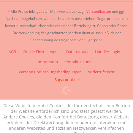
* Alle Preise inkl. gesetzl. Mehrwertsteuer zzgl.
Versandkosten
und ggf.
Nachnahmegebühren, wenn nicht anders beschrieben. Sugarprint steht in
keinerlei wirtschaftlicher oder rechtlicher Beziehung zu Canon oder Epson.
Die Verwendung der geschützten Marken dient ausschließlich der
Beschreibung des Angebots von Sugarprint.
AGB
Cookie-Einstellungen
Datenschutz
Händler-Login
Impressum
Kontakt zu uns
Versand und Zahlungsbedingungen
Widerrufsrecht
Sugarprint.de
Diese Website benutzt Cookies, die für den technischen Betrieb
der Website erforderlich sind und stets gesetzt werden.
Andere Cookies, die den Komfort bei Benutzung dieser Website
erhöhen, der Direktwerbung dienen oder die Interaktion mit
anderen Websites und sozialen Netzwerken vereinfachen