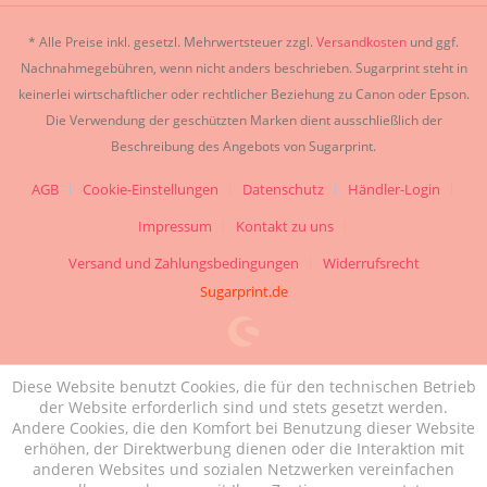
* Alle Preise inkl. gesetzl. Mehrwertsteuer zzgl.
Versandkosten
und ggf.
Nachnahmegebühren, wenn nicht anders beschrieben. Sugarprint steht in
keinerlei wirtschaftlicher oder rechtlicher Beziehung zu Canon oder Epson.
Die Verwendung der geschützten Marken dient ausschließlich der
Beschreibung des Angebots von Sugarprint.
AGB
Cookie-Einstellungen
Datenschutz
Händler-Login
Impressum
Kontakt zu uns
Versand und Zahlungsbedingungen
Widerrufsrecht
Sugarprint.de
Diese Website benutzt Cookies, die für den technischen Betrieb
der Website erforderlich sind und stets gesetzt werden.
Andere Cookies, die den Komfort bei Benutzung dieser Website
erhöhen, der Direktwerbung dienen oder die Interaktion mit
anderen Websites und sozialen Netzwerken vereinfachen