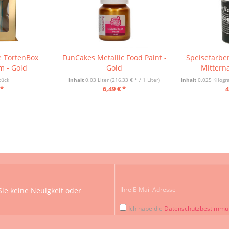
 TortenBox
FunCakes Metallic Food Paint -
Speisefarben
m - Gold
Gold
Mittern
tück
Inhalt
0.03 Liter
(216,33 € * / 1 Liter)
Inhalt
0.025 Kilo
 *
6,49 € *
4
ie keine Neuigkeit oder
Ich habe die
Datenschutzbestimm