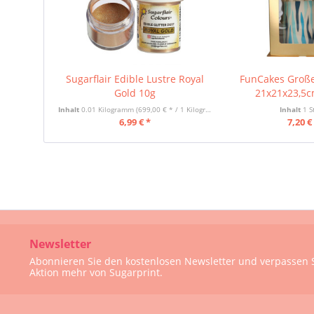
Sugarflair Edible Lustre Royal
FunCakes Große
Gold 10g
21x21x23,5c
Inhalt
0.01 Kilogramm
(699,00 € * / 1 Kilogramm)
Inhalt
1 S
6,99 € *
7,20 €
Newsletter
Abonnieren Sie den kostenlosen Newsletter und verpassen S
Aktion mehr von Sugarprint.