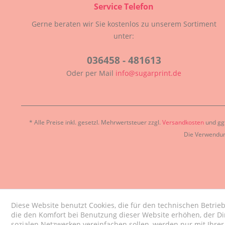
Service Telefon
Gerne beraten wir Sie kostenlos zu unserem Sortiment
unter:
036458 - 481613
Oder per Mail
info@sugarprint.de
* Alle Preise inkl. gesetzl. Mehrwertsteuer zzgl.
Versandkosten
und ggf
Die Verwendun
Diese Website benutzt Cookies, die für den technischen Betrieb
die den Komfort bei Benutzung dieser Website erhöhen, der D
sozialen Netzwerken vereinfachen sollen, werden nur mit Ihre