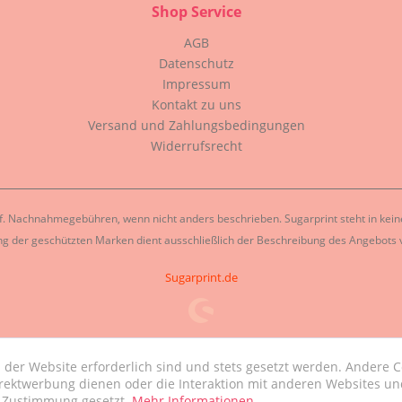
Shop Service
AGB
Datenschutz
Impressum
Kontakt zu uns
Versand und Zahlungsbedingungen
Widerrufsrecht
. Nachnahmegebühren, wenn nicht anders beschrieben. Sugarprint steht in keiner
g der geschützten Marken dient ausschließlich der Beschreibung des Angebots v
Sugarprint.de
 der Website erforderlich sind und stets gesetzt werden. Andere C
irektwerbung dienen oder die Interaktion mit anderen Websites un
r Zustimmung gesetzt.
Mehr Informationen