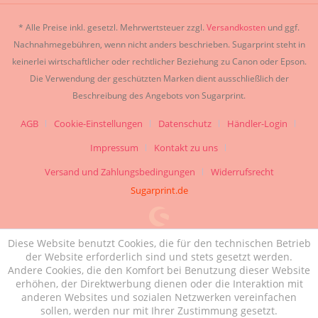
* Alle Preise inkl. gesetzl. Mehrwertsteuer zzgl.
Versandkosten
und ggf.
Nachnahmegebühren, wenn nicht anders beschrieben. Sugarprint steht in
keinerlei wirtschaftlicher oder rechtlicher Beziehung zu Canon oder Epson.
Die Verwendung der geschützten Marken dient ausschließlich der
Beschreibung des Angebots von Sugarprint.
AGB
Cookie-Einstellungen
Datenschutz
Händler-Login
Impressum
Kontakt zu uns
Versand und Zahlungsbedingungen
Widerrufsrecht
Sugarprint.de
Diese Website benutzt Cookies, die für den technischen Betrieb
der Website erforderlich sind und stets gesetzt werden.
Andere Cookies, die den Komfort bei Benutzung dieser Website
erhöhen, der Direktwerbung dienen oder die Interaktion mit
anderen Websites und sozialen Netzwerken vereinfachen
sollen, werden nur mit Ihrer Zustimmung gesetzt.