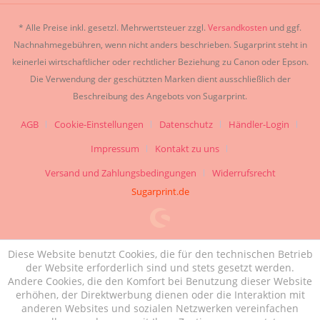
* Alle Preise inkl. gesetzl. Mehrwertsteuer zzgl.
Versandkosten
und ggf.
Nachnahmegebühren, wenn nicht anders beschrieben. Sugarprint steht in
keinerlei wirtschaftlicher oder rechtlicher Beziehung zu Canon oder Epson.
Die Verwendung der geschützten Marken dient ausschließlich der
Beschreibung des Angebots von Sugarprint.
AGB
Cookie-Einstellungen
Datenschutz
Händler-Login
Impressum
Kontakt zu uns
Versand und Zahlungsbedingungen
Widerrufsrecht
Sugarprint.de
Diese Website benutzt Cookies, die für den technischen Betrieb
der Website erforderlich sind und stets gesetzt werden.
Andere Cookies, die den Komfort bei Benutzung dieser Website
erhöhen, der Direktwerbung dienen oder die Interaktion mit
anderen Websites und sozialen Netzwerken vereinfachen