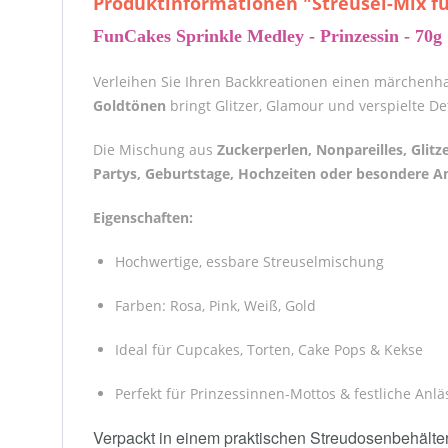
Produktinformationen "Streusel-Mix fü
FunCakes Sprinkle Medley - Prinzessin - 70g
Verleihen Sie Ihren Backkreationen einen märchenh
Goldtönen
bringt Glitzer, Glamour und verspielte De
Die Mischung aus
Zuckerperlen, Nonpareilles, Gli
Partys, Geburtstage, Hochzeiten oder besondere A
Eigenschaften:
Hochwertige, essbare Streuselmischung
Farben: Rosa, Pink, Weiß, Gold
Ideal für Cupcakes, Torten, Cake Pops & Kekse
Perfekt für Prinzessinnen-Mottos & festliche Anlä
Verpackt in einem praktischen Streudosenbehälter