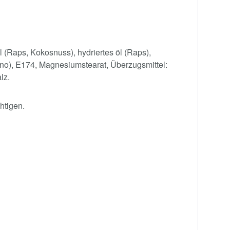
Öl (Raps, Kokosnuss), hydriertes öl (Raps),
ano), E174, Magnesiumstearat, Überzugsmittel:
lz.
htigen.