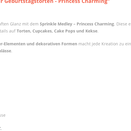
r Geburtstagstorten - Princess Charming"
aften Glanz mit dem
Sprinkle Medley – Princess Charming
. Diese 
tails auf
Torten, Cupcakes, Cake Pops und Kekse
.
tzer-Elementen und dekorativen Formen
macht jede Kreation zu ei
nlässe
.
sse
.