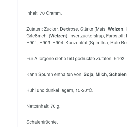
Inhalt: 70 Gramm.
Zutaten: Zucker, Dextrose, Stärke (Mais,
Weizen
,
Grießmehl (
Weizen
), Invertzuckersirup, Farbsto
E901, E903, E904, Konzentrat (Spirulina, Rote Bee
Für Allergene siehe
fett
gedruckte Zutaten. E102, 
Kann Spuren enthalten von:
Soja
,
Milch
,
Schalen
Kühl und dunkel lagern, 15-20°C.
Nettoinhalt: 70 g.
Schalenfrüchte.