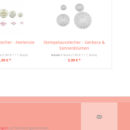
echer - Hortensie
Stempelausstecher - Gerbera &
Sonnenblumen
ck
(1,00 € * / 1 Stück)
Inhalt
4 Stück
(1,00 € * / 1 Stück)
,99 € *
3,99 € *
ungen
zur Kenntnis genommen.