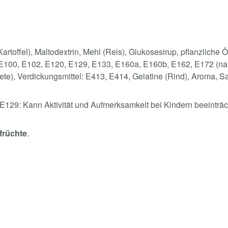
 Kartoffel), Maltodextrin, Mehl (Reis), Glukosesirup, pflanzliche 
ff: E100, E102, E120, E129, E133, E160a, E160b, E162, E172 (n
te), Verdickungsmittel: E413, E414, Gelatine (Rind), Aroma, Sa
E129: Kann Aktivität und Aufmerksamkeit bei Kindern beeinträc
früchte
.