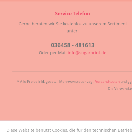
Service Telefon
Gerne beraten wir Sie kostenlos zu unserem Sortiment
unter:
036458 - 481613
Oder per Mail
info@sugarprint.de
* Alle Preise inkl. gesetzl. Mehrwertsteuer zzgl.
Versandkosten
und ggf
Die Verwendun
Diese Website benutzt Cookies, die für den technischen Betrieb