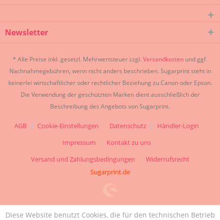
Newsletter
* Alle Preise inkl. gesetzl. Mehrwertsteuer zzgl.
Versandkosten
und ggf.
Nachnahmegebühren, wenn nicht anders beschrieben. Sugarprint steht in
keinerlei wirtschaftlicher oder rechtlicher Beziehung zu Canon oder Epson.
Die Verwendung der geschützten Marken dient ausschließlich der
Beschreibung des Angebots von Sugarprint.
AGB
Cookie-Einstellungen
Datenschutz
Händler-Login
Impressum
Kontakt zu uns
Versand und Zahlungsbedingungen
Widerrufsrecht
Sugarprint.de
Diese Website benutzt Cookies, die für den technischen Betrieb