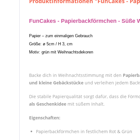
Produktinformationen "FunCakes - Pap
FunCakes - Papierbackförmchen - Süße W
Papier – zum einmaligen Gebrauch
Größe: ø 5cm / H 3, cm
Motiv: grün mit Weihnachtsdekoren
Backe dich in Weihnachtsstimmung mit den
Papier
und kleine Gebäckstücke
und verleihen jedem Backw
Die stabile Papierqualität sorgt dafür, dass die Fö
als Geschenkidee
mit süßem Inhalt.
Eigenschaften:
Papierbackförmchen in festlichem Rot & Grün