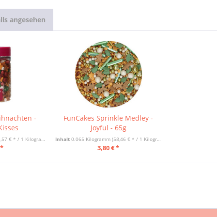
lls angesehen
ihnachten -
FunCakes Sprinkle Medley -
Kisses
Joyful - 65g
,57 € * / 1 Kilogramm)
Inhalt
0.065 Kilogramm
(58,46 € * / 1 Kilogramm)
 *
3,80 € *