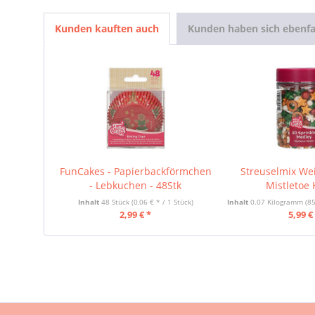
Kunden kauften auch
Kunden haben sich ebenfa
FunCakes - Papierbackförmchen
Streuselmix We
- Lebkuchen - 48Stk
Mistletoe 
Inhalt
48 Stück
(0,06 € * / 1 Stück)
Inhalt
0.07 Kilogramm
(85
2,99 € *
5,99 €