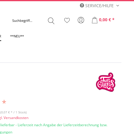
SERVICE/HILFE
0,00 € *
R
**NEU**
 *
(0,07 € * / 1 Stück)
gl. Versandkosten
 lieferbar - Lieferzeit nach Angabe der Lieferzeitberechnung bzw.
ngungen