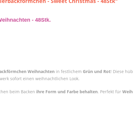
ierbackförmchen - Sweet Christmas - 48Stk"
eihnachten - 48Stk.
backförmchen Weihnachten
in festlichem
Grün und Rot
! Diese hü
erk sofort einen weihnachtlichen Look.
rmchen beim Backen
ihre Form und Farbe behalten
. Perfekt für
Weih