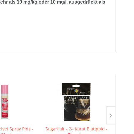
hr als 10 mg/kg oder 10 mg/l, ausgedrückt als
lvet Spray Pink -
Sugarflair - 24 Karat Blattgold -
FunCakes