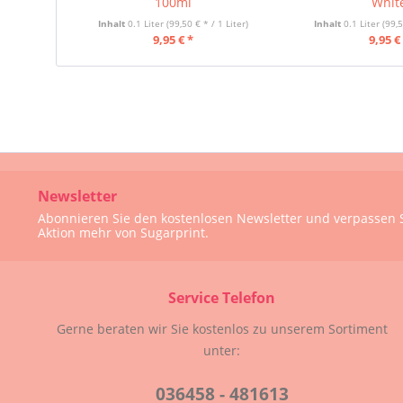
100ml
Whit
Inhalt
0.1 Liter
(99,50 € * / 1 Liter)
Inhalt
0.1 Liter
(99,5
9,95 € *
9,95 €
Newsletter
Abonnieren Sie den kostenlosen Newsletter und verpassen S
Aktion mehr von Sugarprint.
Service Telefon
Gerne beraten wir Sie kostenlos zu unserem Sortiment
unter:
036458 - 481613