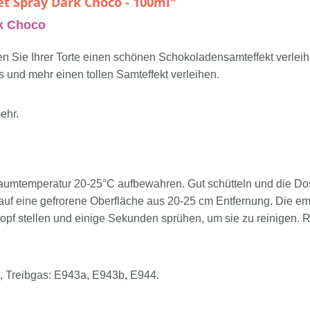
t Spray Dark Choco - 100ml"
rk Choco
ie Ihrer Torte einen schönen Schokoladensamteffekt verleihen!
und mehr einen tollen Samteffekt verleihen.
ehr.
Raumtemperatur 20-25°C aufbewahren. Gut schütteln und die 
f eine gefrorene Oberfläche aus 20-25 cm Entfernung. Die emp
pf stellen und einige Sekunden sprühen, um sie zu reinigen.
3, Treibgas: E943a, E943b, E944.