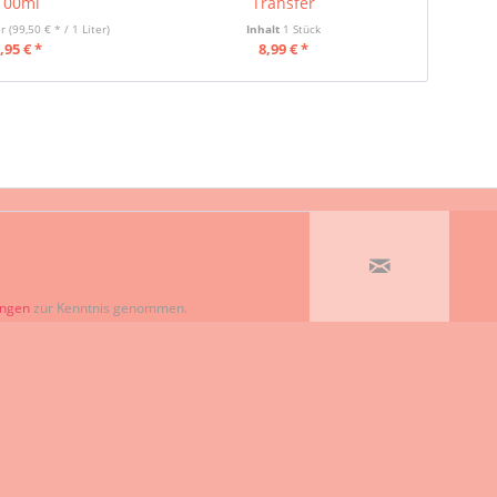
100ml
Transfer
G
er
(99,50 € * / 1 Liter)
Inhalt
1 Stück
Inhalt
0.25 
,95 € *
8,99 € *
ungen
zur Kenntnis genommen.