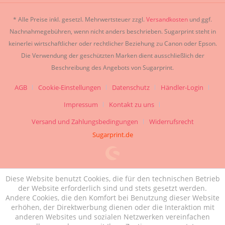
* Alle Preise inkl. gesetzl. Mehrwertsteuer zzgl.
Versandkosten
und ggf.
Nachnahmegebühren, wenn nicht anders beschrieben. Sugarprint steht in
keinerlei wirtschaftlicher oder rechtlicher Beziehung zu Canon oder Epson.
Die Verwendung der geschützten Marken dient ausschließlich der
Beschreibung des Angebots von Sugarprint.
AGB
Cookie-Einstellungen
Datenschutz
Händler-Login
Impressum
Kontakt zu uns
Versand und Zahlungsbedingungen
Widerrufsrecht
Sugarprint.de
Diese Website benutzt Cookies, die für den technischen Betrieb
der Website erforderlich sind und stets gesetzt werden.
Andere Cookies, die den Komfort bei Benutzung dieser Website
erhöhen, der Direktwerbung dienen oder die Interaktion mit
anderen Websites und sozialen Netzwerken vereinfachen