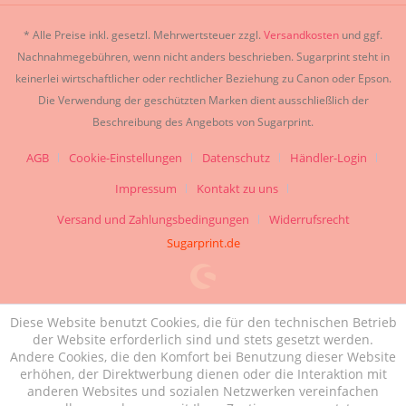
* Alle Preise inkl. gesetzl. Mehrwertsteuer zzgl.
Versandkosten
und ggf.
Nachnahmegebühren, wenn nicht anders beschrieben. Sugarprint steht in
keinerlei wirtschaftlicher oder rechtlicher Beziehung zu Canon oder Epson.
Die Verwendung der geschützten Marken dient ausschließlich der
Beschreibung des Angebots von Sugarprint.
AGB
Cookie-Einstellungen
Datenschutz
Händler-Login
Impressum
Kontakt zu uns
Versand und Zahlungsbedingungen
Widerrufsrecht
Sugarprint.de
Diese Website benutzt Cookies, die für den technischen Betrieb
der Website erforderlich sind und stets gesetzt werden.
Andere Cookies, die den Komfort bei Benutzung dieser Website
erhöhen, der Direktwerbung dienen oder die Interaktion mit
anderen Websites und sozialen Netzwerken vereinfachen