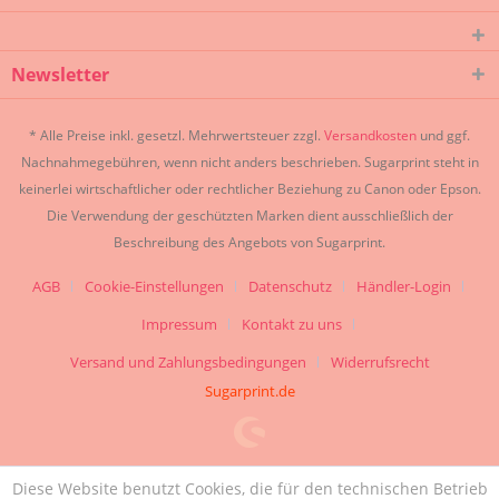
Newsletter
* Alle Preise inkl. gesetzl. Mehrwertsteuer zzgl.
Versandkosten
und ggf.
Nachnahmegebühren, wenn nicht anders beschrieben. Sugarprint steht in
keinerlei wirtschaftlicher oder rechtlicher Beziehung zu Canon oder Epson.
Die Verwendung der geschützten Marken dient ausschließlich der
Beschreibung des Angebots von Sugarprint.
AGB
Cookie-Einstellungen
Datenschutz
Händler-Login
Impressum
Kontakt zu uns
Versand und Zahlungsbedingungen
Widerrufsrecht
Sugarprint.de
Diese Website benutzt Cookies, die für den technischen Betrieb