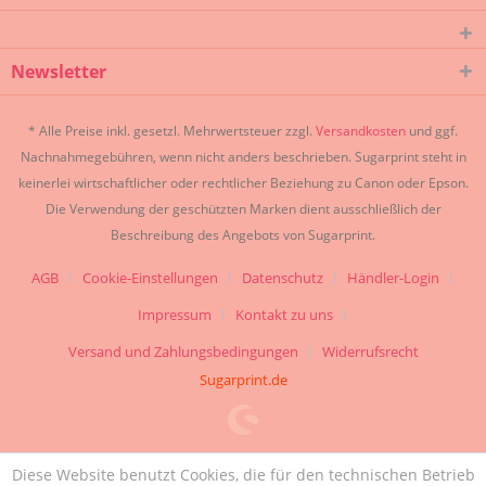
Newsletter
* Alle Preise inkl. gesetzl. Mehrwertsteuer zzgl.
Versandkosten
und ggf.
Nachnahmegebühren, wenn nicht anders beschrieben. Sugarprint steht in
keinerlei wirtschaftlicher oder rechtlicher Beziehung zu Canon oder Epson.
Die Verwendung der geschützten Marken dient ausschließlich der
Beschreibung des Angebots von Sugarprint.
AGB
Cookie-Einstellungen
Datenschutz
Händler-Login
Impressum
Kontakt zu uns
Versand und Zahlungsbedingungen
Widerrufsrecht
Sugarprint.de
Diese Website benutzt Cookies, die für den technischen Betrieb