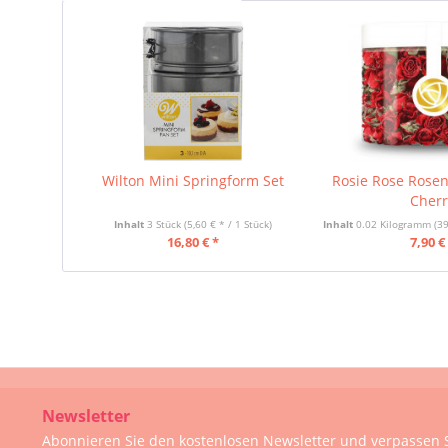
Wilton Mini Springform Set
Rosie Rose Rosen
Cherr
Inhalt
3 Stück
(5,60 € * / 1 Stück)
Inhalt
0.02 Kilogramm
(39
16,80 € *
7,90 €
Newsletter
Abonnieren Sie den kostenlosen Newsletter und verpassen S