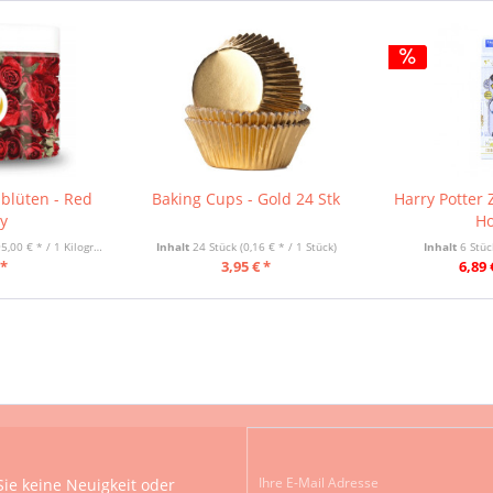
blüten - Red
Baking Cups - Gold 24 Stk
Harry Potter 
y
Ho
5,00 € * / 1 Kilogramm)
Inhalt
24 Stück
(0,16 € * / 1 Stück)
Inhalt
6 Stü
 *
3,95 € *
6,89 
ie keine Neuigkeit oder