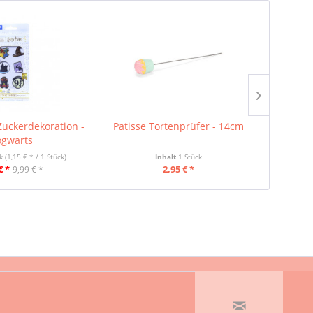
Zuckerdekoration -
Patisse Tortenprüfer - 14cm
PME 
gwarts
ck
(1,15 € * / 1 Stück)
Inhalt
1 Stück
Inhalt
€ *
2,95 € *
9,99 € *