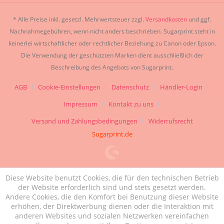
* Alle Preise inkl. gesetzl. Mehrwertsteuer zzgl.
Versandkosten
und ggf.
Nachnahmegebühren, wenn nicht anders beschrieben. Sugarprint steht in
keinerlei wirtschaftlicher oder rechtlicher Beziehung zu Canon oder Epson.
Die Verwendung der geschützten Marken dient ausschließlich der
Beschreibung des Angebots von Sugarprint.
AGB
Cookie-Einstellungen
Datenschutz
Händler-Login
Impressum
Kontakt zu uns
Versand und Zahlungsbedingungen
Widerrufsrecht
Sugarprint.de
Diese Website benutzt Cookies, die für den technischen Betrieb
der Website erforderlich sind und stets gesetzt werden.
Andere Cookies, die den Komfort bei Benutzung dieser Website
erhöhen, der Direktwerbung dienen oder die Interaktion mit
anderen Websites und sozialen Netzwerken vereinfachen