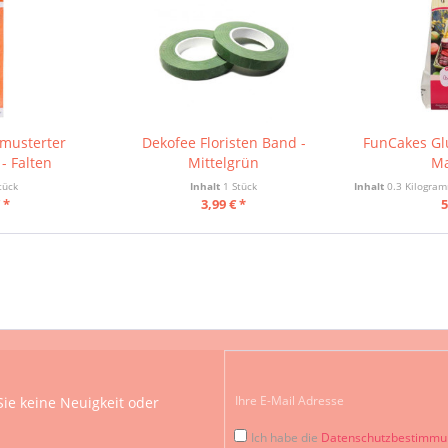
musterter
Dekofee Floristen Band -
FunCakes Glu
- Falten
Mittelgrün
Ma
tück
Inhalt
1 Stück
Inhalt
0.3 Kilogra
 *
3,99 € *
5
ie keine Neuigkeit oder
Ich habe die
Datenschutzbestimm