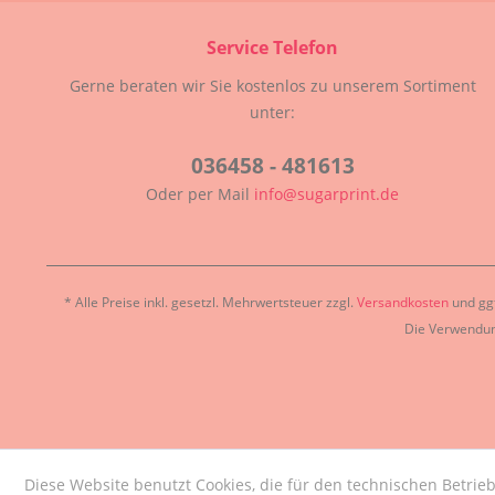
Service Telefon
Gerne beraten wir Sie kostenlos zu unserem Sortiment
unter:
036458 - 481613
Oder per Mail
info@sugarprint.de
* Alle Preise inkl. gesetzl. Mehrwertsteuer zzgl.
Versandkosten
und ggf
Die Verwendun
Diese Website benutzt Cookies, die für den technischen Betrieb