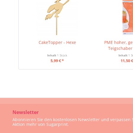
CakeTopper - Hexe
PME hoher, ge
Teigschaber 
Inhalt
1 Stück
Inhalt
1 S
5,99 € *
11,50 €
Newsletter
Abonnieren Sie den kostenlosen Newsletter und verpassen S
Aktion mehr von Sugarprint.