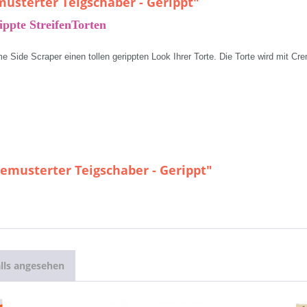
usterter Teigschaber - Gerippt"
ippte StreifenTorten
e Side Scraper einen tollen gerippten Look Ihrer Torte. Die Torte wird mit C
emusterter Teigschaber - Gerippt"
lls angesehen