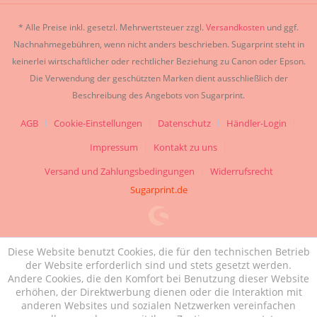
* Alle Preise inkl. gesetzl. Mehrwertsteuer zzgl.
Versandkosten
und ggf.
Nachnahmegebühren, wenn nicht anders beschrieben. Sugarprint steht in
keinerlei wirtschaftlicher oder rechtlicher Beziehung zu Canon oder Epson.
Die Verwendung der geschützten Marken dient ausschließlich der
Beschreibung des Angebots von Sugarprint.
AGB
Cookie-Einstellungen
Datenschutz
Händler-Login
Impressum
Kontakt zu uns
Versand und Zahlungsbedingungen
Widerrufsrecht
Sugarprint.de
Diese Website benutzt Cookies, die für den technischen Betrieb
der Website erforderlich sind und stets gesetzt werden.
Andere Cookies, die den Komfort bei Benutzung dieser Website
erhöhen, der Direktwerbung dienen oder die Interaktion mit
anderen Websites und sozialen Netzwerken vereinfachen